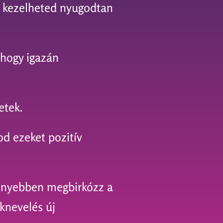
n kezelheted nyugodtan
 hogy igazán
etek.
od ezeket pozitív
önnyebben megbirkózz a
knevelés új