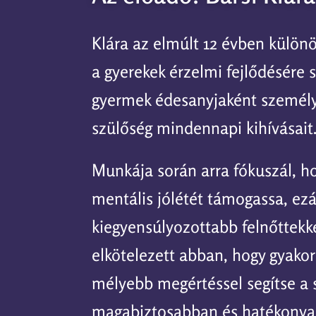
Klára az elmúlt 12 évben külön
a gyerekek érzelmi fejlődésére s
gyermek édesanyjaként személye
szülőség mindennapi kihívásait
Munkája során arra fókuszál, ho
mentális jólétét támogassa, ezá
kiegyensúlyozottabb felnőttekké
elkötelezett abban, hogy gyakor
mélyebb megértéssel segítse a 
magabiztosabban és hatékonya