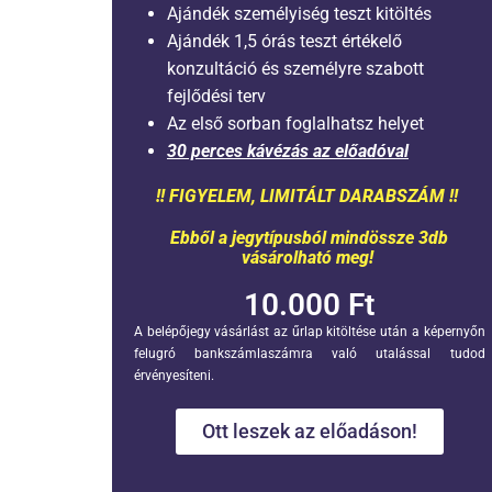
Ajándék személyiség teszt kitöltés
Ajándék 1,5 órás teszt értékelő
konzultáció és személyre szabott
fejlődési terv
Az első sorban foglalhatsz helyet
30 perces kávézás az előadóval
!! FIGYELEM, LIMITÁLT DARABSZÁM !!
Ebből a jegytípusból mindössze 3db
vásárolható meg!
10.000 Ft
A belépőjegy vásárlást az űrlap kitöltése után a képernyőn
felugró bankszámlaszámra való utalással tudod
érvényesíteni.
Ott leszek az előadáson!