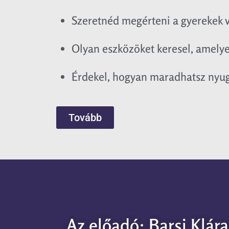
Szeretnéd megérteni a gyerekek v
Olyan eszközöket keresel, amelyek
Érdekel, hogyan maradhatsz nyugo
Tovább
Az előadó: Barsi Klára