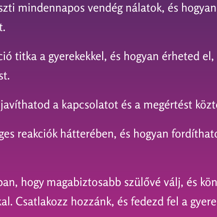
hiszti mindennapos vendég nálatok, és hogya
t.
ó titka a gyerekekkel, és hogyan érheted el,
t.
javíthatod a kapcsolatot és a megértést közt
éges reakciók hátterében, és hogyan fordíthat
bban, hogy magabiztosabb szülővé válj, és k
l. Csatlakozz hozzánk, és fedezd fel a gyere