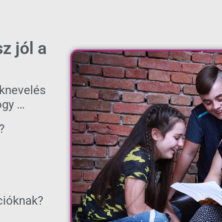
z jól a
knevelés
ogy …
?
kcióknak?