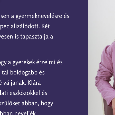
ösen a gyermeknevelésre és
pecializálódott. Két
sen is tapasztalja a
.
gy a gyerekek érzelmi és
ltal boldogabb és
 váljanak. Klára
lati eszközökkel és
szülőket abban, hogy
bban neveljék