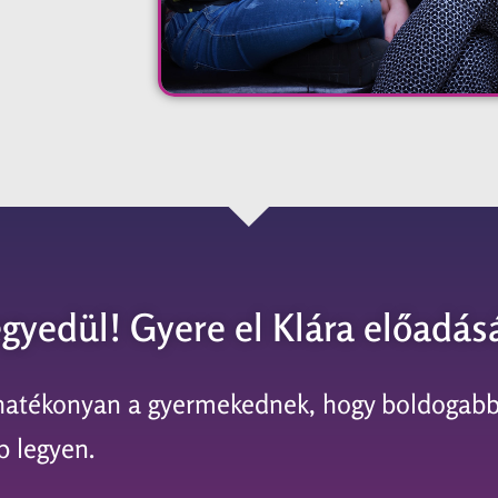
gyedül! Gyere el Klára előadásá
hatékonyan a gyermekednek, hogy boldogabb
b legyen.