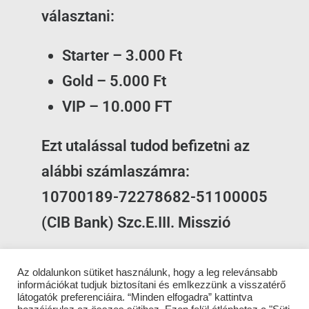
választani:
Starter – 3.000 Ft
Gold – 5.000 Ft
VIP – 10.000 FT
Ezt utalással tudod befizetni az
alábbi számlaszámra:
10700189-72278682-51100005
(CIB Bank) Szc.E.III. Misszió
A visszaigazolást manuálisan
Az oldalunkon sütiket használunk, hogy a leg relevánsabb
végezzük, ehhez türelmedet
információkat tudjuk biztosítani és emlkezzünk a visszatérő
látogatók preferenciáira. “Minden elfogadra” kattintva