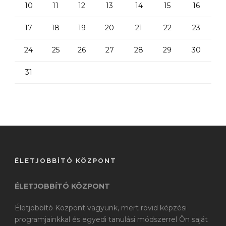
10
11
12
13
14
15
16
17
18
19
20
21
22
23
24
25
26
27
28
29
30
31
ÉLETJOBBÍTÓ KÖZPONT
ÉLETJOBBÍTÓ KÖZPONT
Életjobbító Központ vagyunk, mert rövid képzési
programjainkkal és egyedi tanulási módszerrel Ön saját