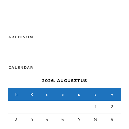
ARCHÍVUM
CALENDAR
2026. AUGUSZTUS
h
K
s
c
p
s
v
1
2
3
4
5
6
7
8
9