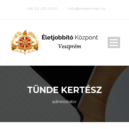
+36 20 213 0350
info@onelemzes.hu
TÜNDE KERTÉSZ
administrator