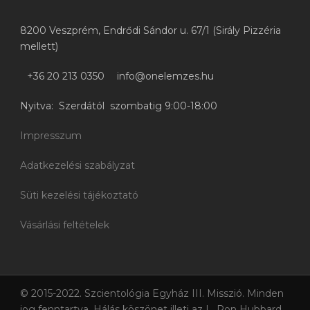
8200 Veszprém, Endrődi Sándor u. 67/1 (Sirály Pizzéria
mellett)
+36 20 213 0350
info@onelemzes.hu
Nyitva: Szerdától szombatig 9:00-18:00
Impresszum
Adatkezelési szabályzat
Süti kezelési tájékoztató
Vásárlási feltételek
© 2015-2022. Szcientológia Egyház III. Misszió. Minden
jog fenntartva. Hálás köszönet illeti az L. Ron Hubbard