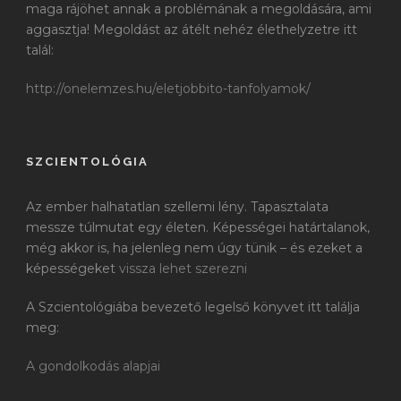
maga rájöhet annak a problémának a megoldására, ami
aggasztja! Megoldást az átélt nehéz élethelyzetre itt
talál:
http://onelemzes.hu/eletjobbito-tanfolyamok/
SZCIENTOLÓGIA
Az ember halhatatlan szellemi lény. Tapasztalata
messze túlmutat egy életen. Képességei határtalanok,
még akkor is, ha jelenleg nem úgy tünik – és ezeket a
képességeket
vissza lehet szerezni
A Szcientológiába bevezető legelső könyvet itt találja
meg:
A gondolkodás alapjai