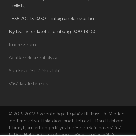
mellett)
+36 20 213 0350
info@onelemzes.hu
Nyitva: Szerdától szombatig 9:00-18:00
Impresszum
Adatkezelési szabályzat
Süti kezelési tájékoztató
Vásárlási feltételek
© 2015-2022. Szcientológia Egyház III. Misszió. Minden
jog fenntartva. Hálás köszönet illeti az L. Ron Hubbard
Libraryt, amiért engedélyezte részletek felhasználását
L. Ron Hubbard szerzői joggal védett műveiből. A