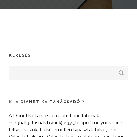
KERESÉS
KI A DIANETIKA TANÁCSADÓ ?
A Dianetika Tanácsadás (amit auditálásnak –
meghallgatásnak hívunk) egy „terápia” melynek során
feltárjuk azokat a kellemetlen tapasztalatokat, amit
Veled tettek, ami Veled történt az életben azért, hogy