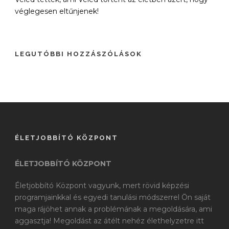
véglegesen eltűnjenek!
LEGUTÓBBI HOZZÁSZÓLÁSOK
ÉLETJOBBÍTÓ KÖZPONT
ÉLETJOBBÍTÓ KÖZPONT
Életjobbító Központ vagyunk, mert rövid képzési
programjainkkal és egyedi tanulási módszerrel Ön saját
maga rájöhet annak a problémának a megoldására, ami
aggasztja! Megoldást az átélt nehéz élethelyzetre itt