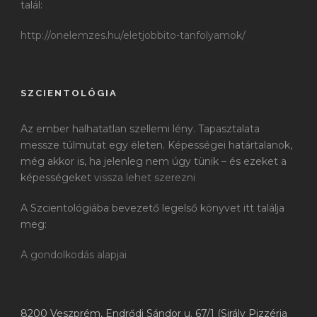
talál:
http://onelemzes.hu/eletjobbito-tanfolyamok/
SZCIENTOLÓGIA
Az ember halhatatlan szellemi lény. Tapasztalata
messze túlmutat egy életen. Képességei határtalanok,
még akkor is, ha jelenleg nem úgy tünik – és ezeket a
képességeket
vissza lehet szerezni
A Szcientológiába bevezető legelső könyvet itt találja
meg:
A gondolkodás alapjai
8200 Veszprém, Endrődi Sándor u. 67/1 (Sirály Pizzéria