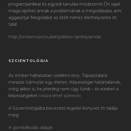
programjainkkal és egyedi tanulási módszerrel Ön saját
maga rájöhet annak a problémának a megoldására, ami
aggasztja! Megoldást az átélt nehéz élethelyzetre itt
talál:
http://onelemzes.hu/eletjobbito-tanfolyamok/
SZCIENTOLÓGIA
Az ember halhatatlan szellemi lény. Tapasztalata
messze túlmutat egy életen. Képességei határtalanok,
még akkor is, ha jelenleg nem úgy tünik – és ezeket a
képességeket
vissza lehet szerezni
A Szcientológiába bevezető legelső könyvet itt találja
meg:
A gondolkodás alapjai