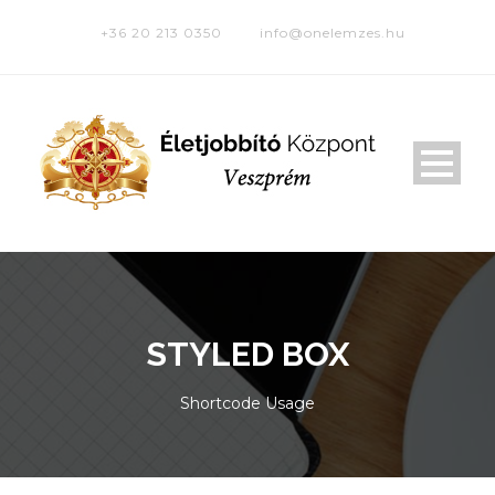
+36 20 213 0350
info@onelemzes.hu
STYLED BOX
Shortcode Usage