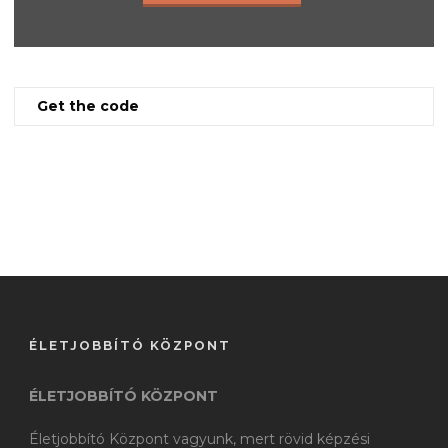
Get the code
ÉLETJOBBÍTÓ KÖZPONT
ÉLETJOBBÍTÓ KÖZPONT
Életjobbító Központ vagyunk, mert rövid képzési