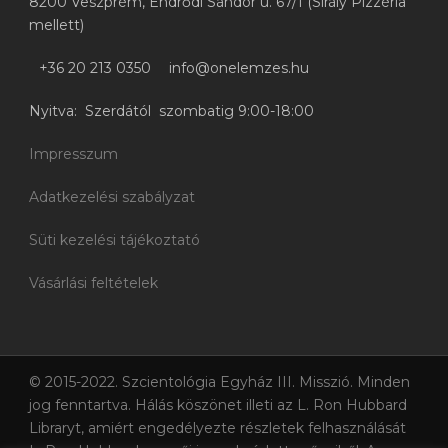
8200 Veszprém, Endrődi Sándor u. 67/1 (Sirály Pizzéria
mellett)
+36 20 213 0350
info@onelemzes.hu
Nyitva: Szerdától szombatig 9:00-18:00
Impresszum
Adatkezelési szabályzat
Süti kezelési tájékoztató
Vásárlási feltételek
© 2015-2022. Szcientológia Egyház III. Misszió. Minden
jog fenntartva. Hálás köszönet illeti az L. Ron Hubbard
Libraryt, amiért engedélyezte részletek felhasználását