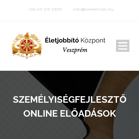
+36 20 213 0350
info@onelemzes.hu
SZEMÉLYISÉGFEJLESZTŐ
ONLINE ELŐADÁSOK