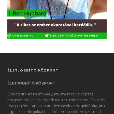
ÉLETJOBBÍTÓ KÖZPONT
ÉLETJOBBÍTÓ KÖZPONT
Életjobbító Központ vagyunk, mert rövid képzési
programjainkkal és egyedi tanulási módszerrel Ön saját
maga rájöhet annak a problémának a megoldására, ami
aggasztja! Megoldást az átélt nehéz élethelyzetre itt