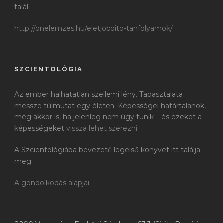
talál:
http://onelemzes.hu/eletjobbito-tanfolyamok/
SZCIENTOLÓGIA
Az ember halhatatlan szellemi lény. Tapasztalata
messze túlmutat egy életen. Képességei határtalanok,
még akkor is, ha jelenleg nem úgy tünik – és ezeket a
képességeket
vissza lehet szerezni
A Szcientológiába bevezető legelső könyvet itt találja
meg:
A gondolkodás alapjai