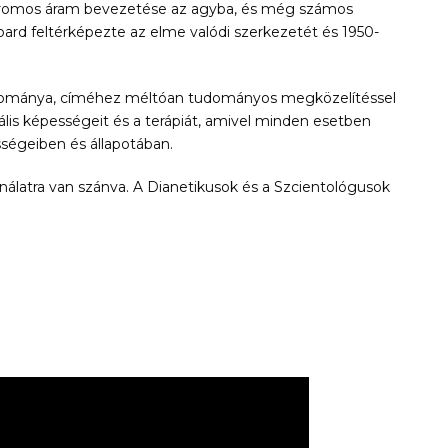
ktromos áram bevezetése az agyba, és még számos
rd feltérképezte az elme valódi szerkezetét és 1950-
udománya, címéhez méltóan tudományos megközelítéssel
iális képességeit és a terápiát, amivel minden esetben
sségeiben és állapotában.
nálatra van szánva. A Dianetikusok és a Szcientológusok