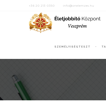
+36 20 213 0350
info@onelemzes.hu
SZEMÉLYISÉGTESZT
T