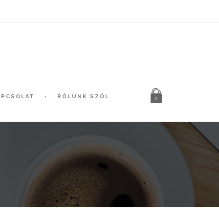
APCSOLAT
RÓLUNK SZÓL
0