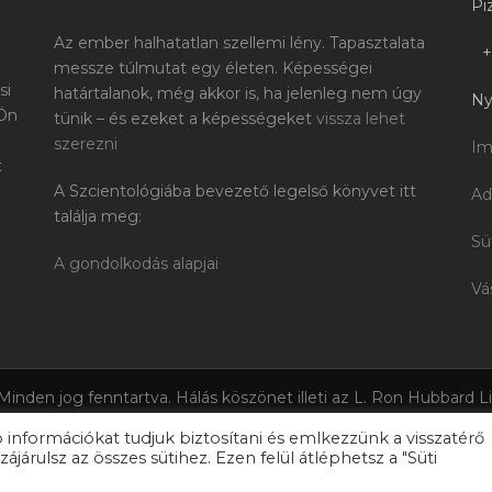
Pi
Az ember halhatatlan szellemi lény. Tapasztalata
+
messze túlmutat egy életen. Képességei
si
határtalanok, még akkor is, ha jelenleg nem úgy
Ny
 Ön
tünik – és ezeket a képességeket
vissza lehet
szerezni
Im
t
A Szcientológiába bevezető legelső könyvet itt
Ad
találja meg:
Sü
A gondolkodás alapjai
Vá
 Minden jog fenntartva. Hálás köszönet illeti az L. Ron Hubbard L
édett műveiből. A Szcientológia, az OT és az OCA szavak, L. Ron 
 információkat tudjuk biztosítani és emlkezzünk a visszatérő
m, a Dianetika szimbólum, a Tudás Aranykora logo, a Levelező-
ájárulsz az összes sütihez. Ezen felül átléphetsz a "Süti
egyek, melyek a Religious Technology Center tulajdonában vann