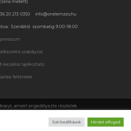
zzéria mellett)
36 20 213 0350
info@onelemzes.hu
itva: Szerdától szombatig 9:00-18:00
presszum
atkezelési szabályzat
ti kezelési tájékoztató
sárlási feltételek
ibraryt, amiért engedélyezte részletek
Hubbard neve, a Dianetika, Szcientológia, A
tanfolyam logó, az LRH Michrophone and Book
Süti beállítások
Mindet elfogad
ak, használatuk annak engedélyével történik.