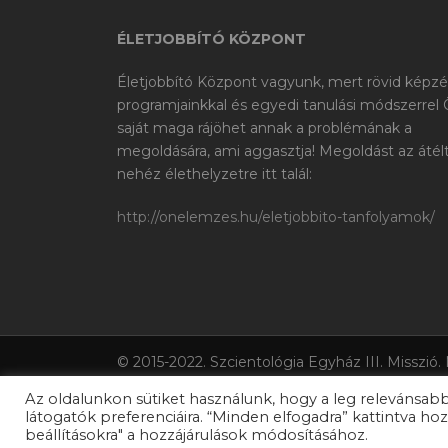
ÉLETJOBBÍTÓ KÖZPONT
Életjobbító Központ vagyunk, mert rövid képzé
programjainkkal és egyedi tanulási módszerrel
saját maga rájöhet annak a problémának a
megoldására, ami aggasztja! Megoldást az átél
nehéz élethelyzetre itt talál:
http://onelemzes.hu/eletjobbito-tanfolyamok/
© 2015-2022. Szcientológia Egyház III. Misszió.
felhasználását L. Ron Hubbard szerzői joggal v
Az oldalunkon sütiket használunk, hogy a leg relevánsabb
Híd, OT, Clearsound, a Szcientológia szimbólu
látogatók preferenciáira. “Minden elfogadra” kattintva hozz
logo, az LRH Kongresszus logo bejegyzett védj
beállításokra" a hozzájárulások módosításához.