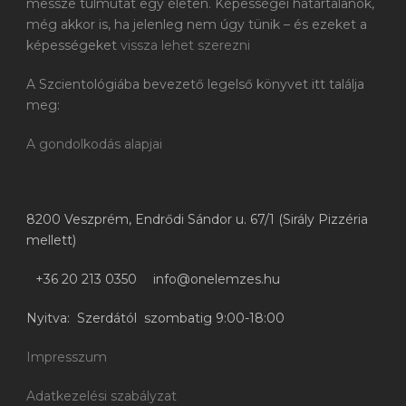
messze túlmutat egy életen. Képességei határtalanok,
még akkor is, ha jelenleg nem úgy tünik – és ezeket a
képességeket
vissza lehet szerezni
A Szcientológiába bevezető legelső könyvet itt találja
meg:
A gondolkodás alapjai
8200 Veszprém, Endrődi Sándor u. 67/1 (Sirály Pizzéria
mellett)
+36 20 213 0350
info@onelemzes.hu
Nyitva: Szerdától szombatig 9:00-18:00
Impresszum
Adatkezelési szabályzat