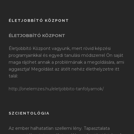
ÉLETJOBBÍTÓ KÖZPONT
ÉLETJOBBÍTÓ KÖZPONT
Életjobbító Központ vagyunk, mert rövid képzési
programjainkkal és egyedi tanulási módszerrel Ön saját
maga rájöhet annak a problémának a megoldására, ami
aggasztja! Megoldást az átélt nehéz élethelyzetre itt
talál:
http://onelemzes.hu/eletjobbito-tanfolyamok/
SZCIENTOLÓGIA
Az ember halhatatlan szellemi lény. Tapasztalata