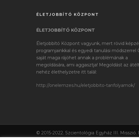
ÉLETJOBBÍTÓ KÖZPONT
ÉLETJOBBÍTÓ KÖZPONT
Életjobbító Központ vagyunk, mert rövid képzé
programjainkkal és egyedi tanulási módszerrel
saját maga rájöhet annak a problémának a
megoldására, ami aggasztja! Megoldást az átél
nehéz élethelyzetre itt talál:
http://onelemzes.hu/eletjobbito-tanfolyamok/
© 2015-2022. Szcientológia Egyház III. Misszió.