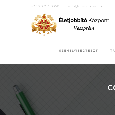
+36 20 213 0350
info@onelemzes.hu
SZEMÉLYISÉGTESZT
T
C