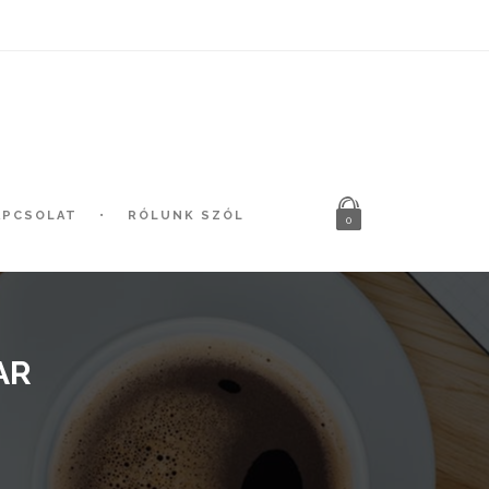
APCSOLAT
RÓLUNK SZÓL
0
AR