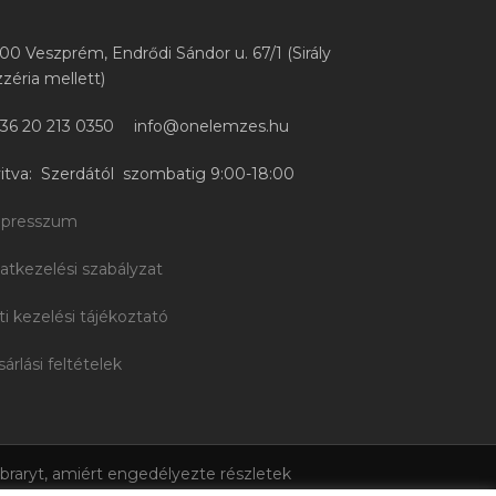
00 Veszprém, Endrődi Sándor u. 67/1 (Sirály
zzéria mellett)
36 20 213 0350
info@onelemzes.hu
itva: Szerdától szombatig 9:00-18:00
presszum
atkezelési szabályzat
ti kezelési tájékoztató
sárlási feltételek
ibraryt, amiért engedélyezte részletek