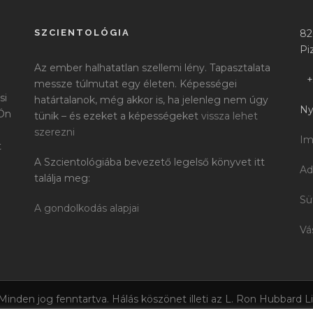
SZCIENTOLÓGIA
82
Pi
Az ember halhatatlan szellemi lény. Tapasztalata
+
messze túlmutat egy életen. Képességei
si
határtalanok, még akkor is, ha jelenleg nem úgy
Ny
 Ön
tünik – és ezeket a képességeket
vissza lehet
szerezni
Im
t
A Szcientológiába bevezető legelső könyvet itt
Ad
találja meg:
Sü
A gondolkodás alapjai
Vá
 Minden jog fenntartva. Hálás köszönet illeti az L. Ron Hubbard L